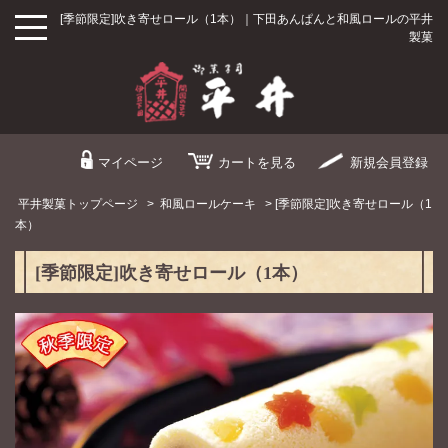
[季節限定]吹き寄せロール（1本）｜下田あんぱんと和風ロールの平井
製菓
マイページ
カート
を見る
新規
会員登録
平井製菓トップページ
>
和風ロールケーキ
> [季節限定]吹き寄せロール（1
本）
[季節限定]吹き寄せロール（1本）