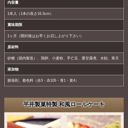
内容量
1本入（1本の長さ16.5cm）
賞味期限
1ヶ月（開封後はお早くお召し上がり下さい）
原材料
砂糖（国内製造）、鶏卵、小麦粉、手亡豆、栗甘露煮、水飴、寒天
添加物
膨張剤、着色料（赤3・赤105・青1・黄4）
平井製菓特製 和風ロールケーキ