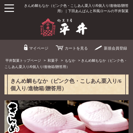
きんめ鯛もなか（ピンク色・こしあん栗入り/6個入り/進物箱/贈答
用）｜下田あんぱんと和風ロールの平井製菓
マイページ
カート
を見る
新規
会員登録
平井製菓トップページ
>
和菓子
>
もなか
> きんめ鯛もなか（ピンク色・
こしあん栗入り/6個入り/進物箱/贈答用）
きんめ鯛もなか（ピンク色・こしあん栗入り/6
個入り/進物箱/贈答用）