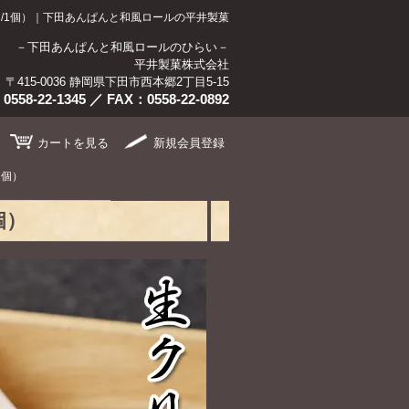
/1個）｜下田あんぱんと和風ロールの平井製菓
－下田あんぱんと和風ロールのひらい－
平井製菓株式会社
〒415-0036 静岡県下田市西本郷2丁目5-15
：
0558-22-1345
／ FAX：0558-22-0892
カート
を見る
新規
会員登録
1個）
個）