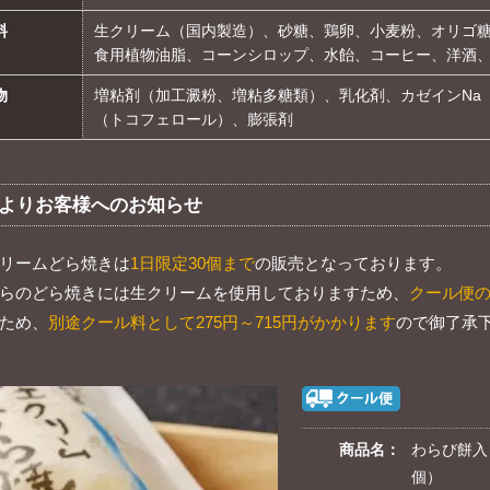
料
生クリーム（国内製造）、砂糖、鶏卵、小麦粉、オリゴ
食用植物油脂、コーンシロップ、水飴、コーヒー、洋酒
物
増粘剤（加工澱粉、増粘多糖類）、乳化剤、カゼインNa
（トコフェロール）、膨張剤
よりお客様へのお知らせ
リームどら焼きは
1日限定30個まで
の販売となっております。
らのどら焼きには生クリームを使用しておりますため、
クール便
ため、
別途クール料として275円～715円がかかります
ので御了承
商品名：
わらび餅入
個）