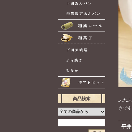
商品検索
ふわふ
きです
平井