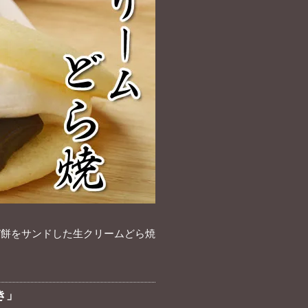
び餅をサンドした生クリームどら焼
き」