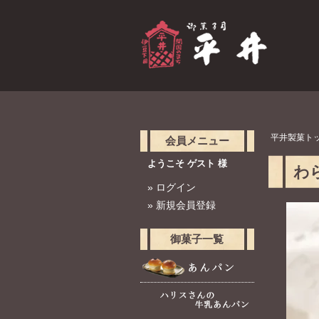
平井製菓ト
会員メニュー
ようこそ ゲスト 様
わ
»
ログイン
»
新規会員登録
御菓子一覧