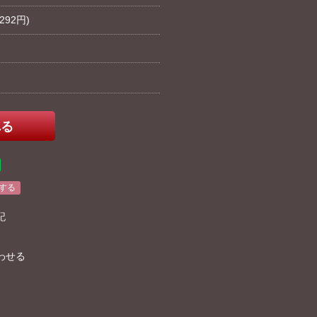
292円)
する
記
わせる