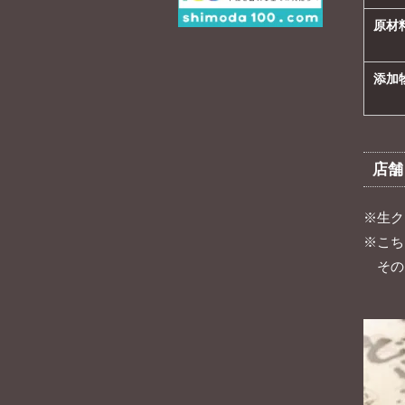
原材
添加
店舗
※生ク
※こち
その