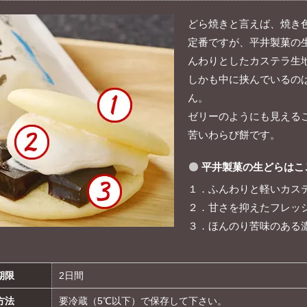
どら焼きと言えば、焼き
定番ですが、平井製菓の
んわりとしたカステラ生
しかも中に挟んでいるの
ん。
ゼリーのようにも見える
苦いわらび餅です。
平井製菓の生どらはこ
１．ふんわりと軽いカス
２．甘さを抑えたフレッ
３．ほんのり苦味のある
期限
2日間
方法
要冷蔵（5℃以下）で保存して下さい。