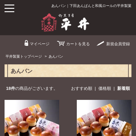
あんパン｜下田あんぱんと和風ロールの平井製菓
マイページ
カート
を見る
新規
会員登録
平井製菓トップページ
>
あんパン
あんパン
18件
の商品がございます。
おすすめ順
|
価格順
|
新着順