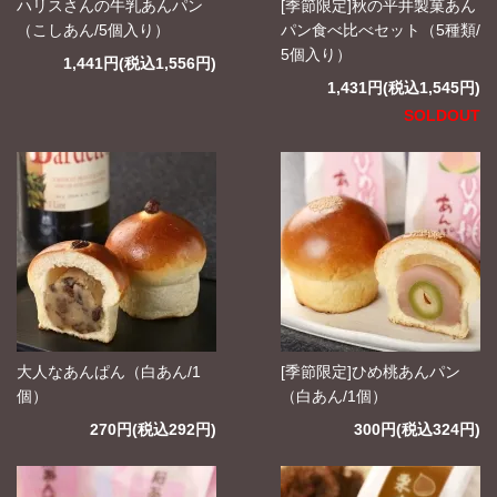
ハリスさんの牛乳あんパン
[季節限定]秋の平井製菓あん
（こしあん/5個入り）
パン食べ比べセット（5種類/
5個入り）
1,441円(税込1,556円)
1,431円(税込1,545円)
SOLDOUT
大人なあんぱん（白あん/1
[季節限定]ひめ桃あんパン
個）
（白あん/1個）
270円(税込292円)
300円(税込324円)