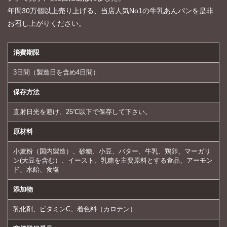
年間30万個以上売り上げる、当店人気No1の牛乳あんパンを是非
お召し上がりください。
消費期限
3日間（製造日を含め4日間）
保存方法
直射日光を避け、25℃以下で保存して下さい。
原材料
小麦粉（国内製造）、砂糖、小豆、バター、牛乳、鶏卵、マーガリ
ン(大豆を含む）、イースト、乳糖を主要原料とする食品、アーモン
ド、水飴、食塩
添加物
乳化剤、ビタミンC、着色料（カロテン）